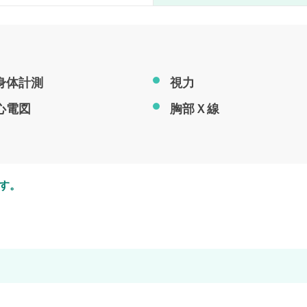
身体計測
視力
心電図
胸部Ｘ線
す。