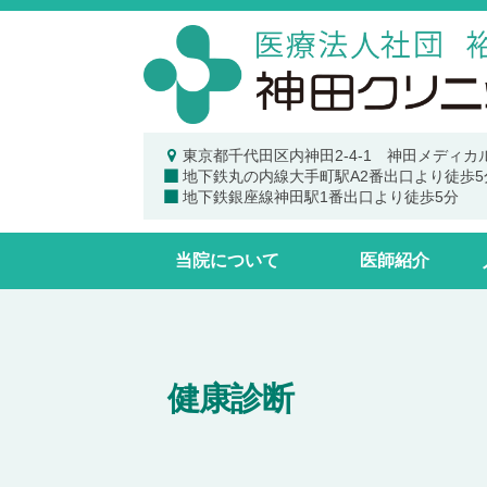
裕
コ
健
ン
会
テ
ン
神
ツ
東京都千代田区内神田2-4-1 神田メディカ
田
地下鉄丸の内線大手町駅A2番出口より徒歩5
へ
ク
地下鉄銀座線神田駅1番出口より徒歩5分
ス
リ
ニ
キ
当院について
医師紹介
ッ
ッ
ク
プ
健康診断