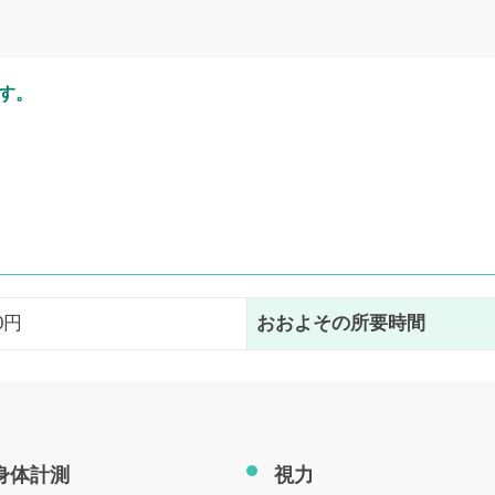
す。
50円
おおよその所要時間
身体計測
視力