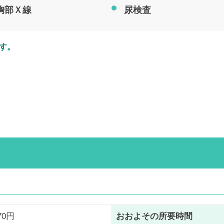
胸部Ｘ線
尿検査
す。
670円
おおよその所要時間