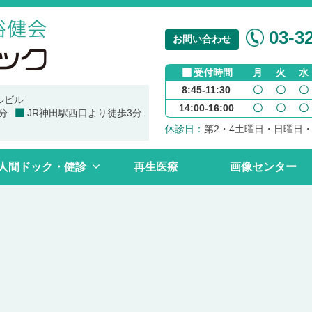
03-32
お問い合わせ
受付時間
月
火
水
8:45-11:30
〇
〇
〇
ルビル
14:00-16:00
〇
〇
〇
分
JR神田駅西口より徒歩3分
休診日：
第2・4土曜日・日曜日
人間ドック・健診
再生医療
画像センター