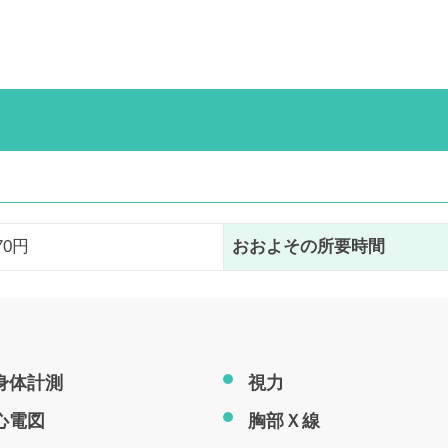
670円
おおよその所要時間
身体計測
視力
心電図
胸部Ｘ線