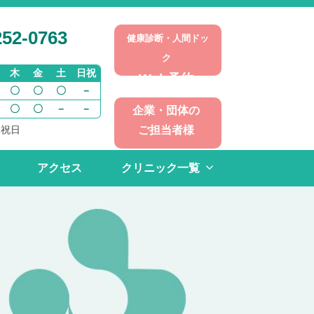
52-0763
健康診断・人間ドッ
ク
木
金
土
日祝
Web予約
〇
〇
〇
－
〇
〇
－
－
企業・団体の
ご担当者様
・祝日
アクセス
クリニック一覧