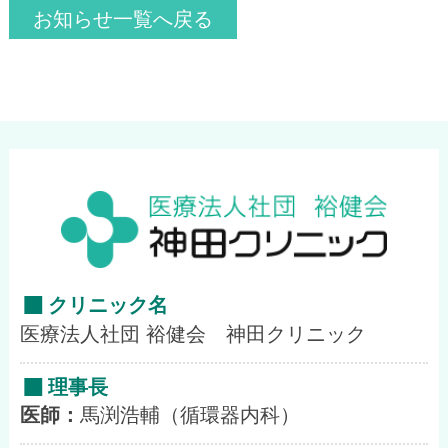
投
お知らせ一覧へ戻る
稿
ナ
ビ
ゲ
ー
シ
クリニック名
医療法人社団 裕健会 神田クリニック
ョ
理事長
ン
医師：
馬渕浩輔（循環器内科）