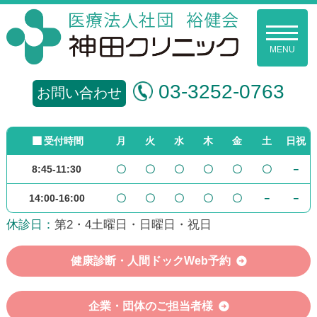
コ
ン
メ
ニ
テ
ュ
ー
ン
裕
03-3252-0763
ツ
お問い合わせ
健
へ
ス
会
受付時間
月
火
水
木
金
土
日祝
キ
ッ
8:45-11:30
〇
〇
〇
〇
〇
〇
－
神
プ
14:00-16:00
〇
〇
〇
〇
〇
－
－
田
休診日：
第2・4土曜日・日曜日・祝日
ク
リ
健康診断・人間ドックWeb予約
ニ
企業・団体のご担当者様
ッ