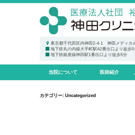
裕
コ
健
ン
会
テ
ン
神
ツ
東京都千代田区内神田2-4-1 神田メディカ
田
地下鉄丸の内線大手町駅A2番出口より徒歩5
へ
ク
地下鉄銀座線神田駅1番出口より徒歩5分
ス
リ
ニ
キ
当院について
医師紹介
ッ
ッ
ク
プ
カテゴリー:
Uncategorized