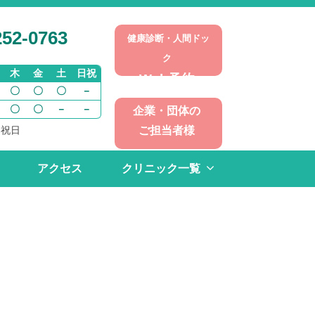
52-0763
健康診断・人間ドッ
ク
木
金
土
日祝
Web予約
〇
〇
〇
－
〇
〇
－
－
企業・団体の
ご担当者様
・祝日
アクセス
クリニック一覧