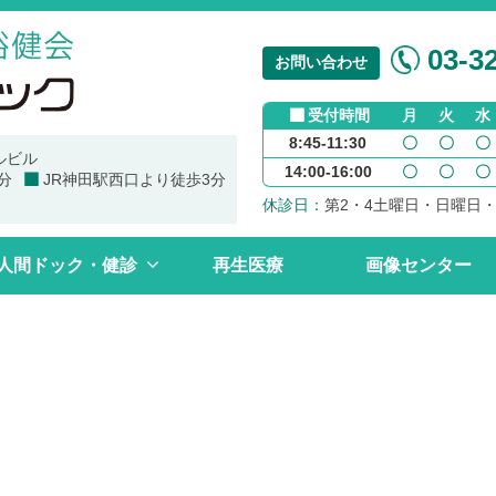
03-32
お問い合わせ
受付時間
月
火
水
8:45-11:30
〇
〇
〇
ルビル
14:00-16:00
〇
〇
〇
分
JR神田駅西口より徒歩3分
休診日：
第2・4土曜日・日曜日
人間ドック・健診
再生医療
画像センター