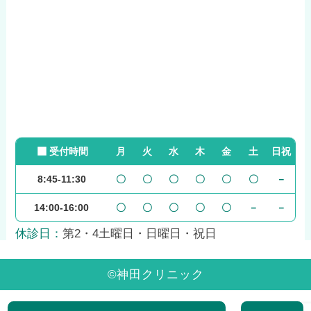
受付時間
月
火
水
木
金
土
日祝
8:45-11:30
〇
〇
〇
〇
〇
〇
－
14:00-16:00
〇
〇
〇
〇
〇
－
－
休診日：
第2・4土曜日・日曜日・祝日
©
神田クリニック