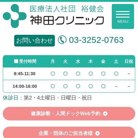
コ
ン
メ
ニ
テ
ュ
ー
ン
裕
03-3252-0763
ツ
お問い合わせ
健
へ
ス
会
受付時間
月
火
水
木
金
土
日祝
キ
ッ
8:45-11:30
〇
〇
〇
〇
〇
〇
－
神
プ
14:00-16:00
〇
〇
〇
〇
〇
－
－
田
休診日：
第2・4土曜日・日曜日・祝日
ク
リ
健康診断・人間ドックWeb予約
ニ
企業・団体のご担当者様
ッ