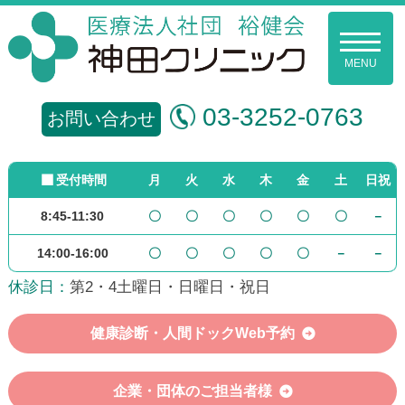
コ
ン
メ
ニ
テ
ュ
ー
ン
裕
03-3252-0763
ツ
お問い合わせ
健
へ
ス
会
受付時間
月
火
水
木
金
土
日祝
キ
ッ
8:45-11:30
〇
〇
〇
〇
〇
〇
－
神
プ
14:00-16:00
〇
〇
〇
〇
〇
－
－
田
休診日：
第2・4土曜日・日曜日・祝日
ク
リ
健康診断・人間ドックWeb予約
ニ
企業・団体のご担当者様
ッ